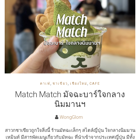
,
,
,
คาเฟ่
ชาเขียว
เชียงใหม่
CAFE
Match Match มัจฉะบาร์ใจกลาง
นิมมานฯ
WongGlom
สาวกชาเขียวถูกใจสิ่งนี้ ร้านมัทฉะเล็กๆ สไตล์ญี่ปุ่น ใจกลางนิมมาน
เหมินท์ มีสารพัดเมนูเกี่ยวกับมัทฉะ ที่นำเข้าจากประเทศญี่ปุ่น มีทั้ง