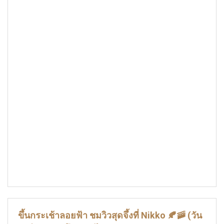
ขึ้นกระเช้าลอยฟ้า ชมวิวสุดจึ้งที่ Nikko 🍂🚠 (วัน