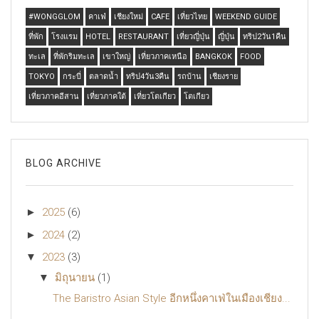
#WONGGLOM
คาเฟ่
เชียงใหม่
CAFE
เที่ยวไทย
WEEKEND GUIDE
ที่พัก
โรงแรม
HOTEL
RESTAURANT
เที่ยวญี่ปุ่น
ญี่ปุ่น
ทริป2วัน1คืน
ทะเล
ที่พักริมทะเล
เขาใหญ่
เที่ยวภาคเหนือ
BANGKOK
FOOD
TOKYO
กระบี่
ตลาดน้ำ
ทริป4วัน3คืน
รถบ้าน
เชียงราย
เที่ยวภาคอีสาน
เที่ยวภาคใต้
เที่ยวโตเกียว
โตเกียว
BLOG ARCHIVE
►
2025
(6)
►
2024
(2)
▼
2023
(3)
▼
มิถุนายน
(1)
The Baristro Asian Style อีกหนึ่งคาเฟ่ในเมืองเชียง...