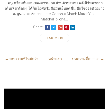
เมนูเครื่อมดื่มและของหวานเลย ส่วนตัวชอบซอฟต์เสิร์ฟมากกก
เดินเที่ยวร้อนๆ ได้กินไอศครีมคือมันเย็นสดชื่น ชื่นใจจจจตัวอย่าง
เมนูน่าลอง Matcha Late Coconut Match MatchYuzu
MatchaHojicha...
Share:
READ MORE
← บทความที่ใหม่กว่า
หน้าแรก
บทความที่เก่ากว่า →