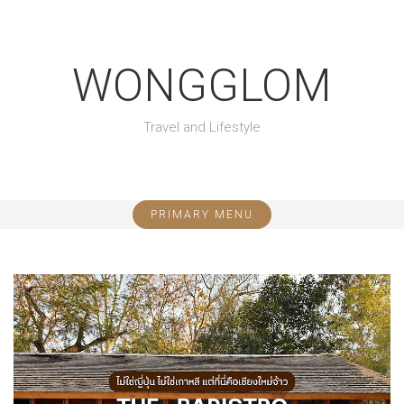
S
k
i
WONGGLOM
p
t
o
Travel and Lifestyle
c
o
n
t
e
PRIMARY MENU
n
t