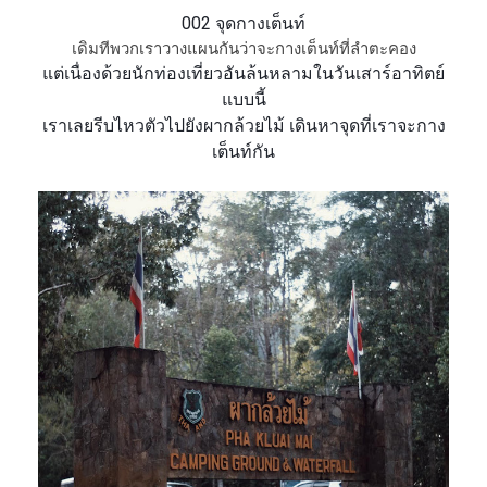
002 จุดกางเต็นท์
เดิมทีพวกเราวางแผนกันว่าจะ
กางเต็นท์ที่ลำตะคอง
แต่เนื่องด้วยนักท่องเที่ยว
อันล้นหลามในวันเสาร์อาทิตย์
แบบนี้
เราเลยรีบไหวตัวไปยังผากล้ว
ยไม้
เดินหาจุดที่เราจะกาง
เต็นท์
กัน