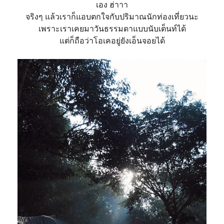
เอง ฮ่าาา
จริงๆ แล้วเราก็แอบตกใจกับปริ
มาณนักท่องเที่ยวนะ
เพราะเราเคยมาวันธรรมดาแบบนั
บเต็นท์ได้
แต่ก็ถือว่าโอเคอยู่ยังเอ็น
จอยได้