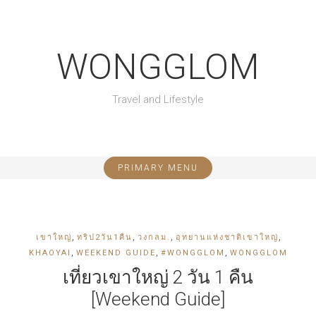
S
k
i
WONGGLOM
p
t
o
Travel and Lifestyle
c
o
n
t
e
PRIMARY MENU
n
t
,
,
,
,
เขาใหญ่
ทริป2วัน1คืน
วงกลม.
อุทยานแห่งชาติเขาใหญ่
,
,
,
KHAOYAI
WEEKEND GUIDE
#WONGGLOM
WONGGLOM
เที่ยวเขาใหญ่ 2 วัน 1 คืน
[Weekend Guide]