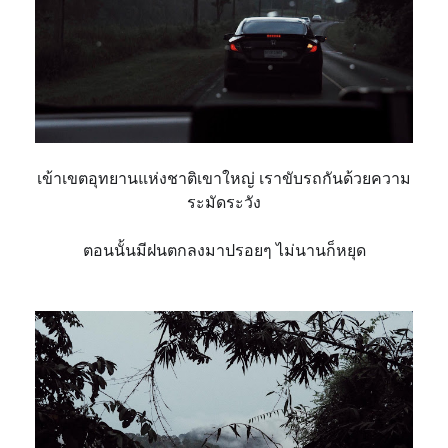
เข้าเขตอุทยานแห่งชาติเขาให
ญ่
เราขับรถกันด้วยความ
ระมัดระ
วัง
ตอนนั้นมีฝนตกลงมาปรอยๆ ไม่นานก็หยุด