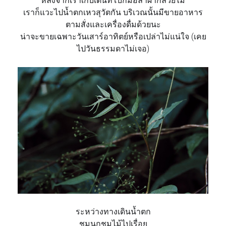
หลังจากเราเก็บเต็นท์โบกมือ
ลาผากล้วยไม้
เราก็แวะไปน้ำตกเหวสุวัตกัน
บริเวณนั้นมีขายอาหาร
ตามสั่
งและเครื่องดื่มด้วยนะ
น่าจะขายเฉพาะวันเสาร์อาทิต
ย์หรือเปล่าไม่แน่ใจ (เคย
ไปวันธรรมดาไม่เจอ)
ระหว่างทางเดินน้ำตก
ชมนกชมไม้ไปเรื่อย