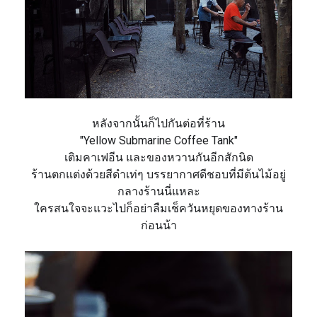
หลังจากนั้นก็ไปกันต่อที่ร้
าน
"Yellow Submarine Coffee Tank"
เติมคาเฟอีน และของหวานกันอีกสักนิด
ร้านตกแต่งด้วยสีดำเท่ๆ บรรยากาศดี
ชอบที่มีต้นไม้อยู่
กลางร้าน
นี่แหละ
ใครสนใจจะแวะไปก็อย่าลืมเช็ควั
นหยุดของทางร้าน
ก่อนน้า