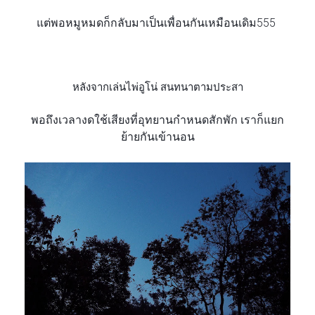
แต่พอหมูหมดก็กลับมาเป็นเพื่
อนกันเหมือนเดิม555
หลังจากเล่นไพ่อูโน่ สนทนาตามประสา
พอถึงเวลางดใช้เสียงที่อุทย
านกำหนดสักพัก
เราก็แยก
ย้ายกันเข้านอน