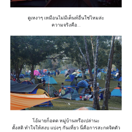
ดูเหงาๆ เหมือนไม่มีเต็นท์อื่นใช่ไห
มล่ะ
ความจริงคือ...
โอ้มายก็อดด หมู่บ้านหรือเปล่านะ
ตั้งสติ ทำใจให้สงบ แบ่งๆ กันเที่ยว นี่คือการสะกดจิตตัว