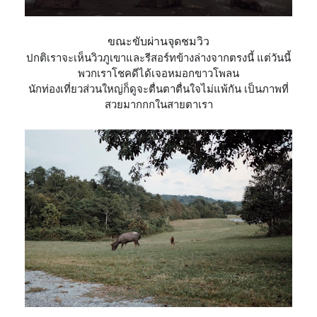
ขณะขับผ่านจุดชมวิว
ปกติเราจะเห็นวิวภูเขาและรี
สอร์ทข้างล่างจากตรงนี้
แต่วันนี้
พวกเราโชคดีได้เจอ
หมอกขาวโพลน
นักท่องเที่ยวส่วนใหญ่ก็ดูจ
ะตื่นตาตื่นใจไม่แพ้กัน
เป็นภาพที่
สวยมากกกในสายตาเ
รา