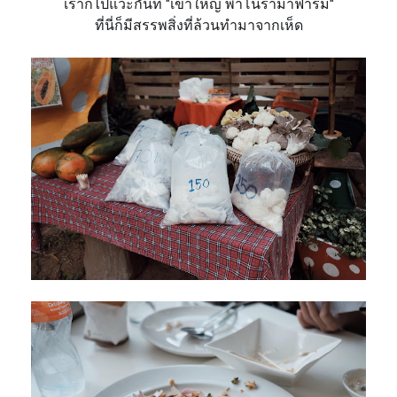
เราก็ไปแวะกันที่
"เขาใหญ่ พาโนรามาฟาร์ม"
ที่นี่ก็มีสรรพสิ่งที่ล้วนทำมา
จากเห็ด