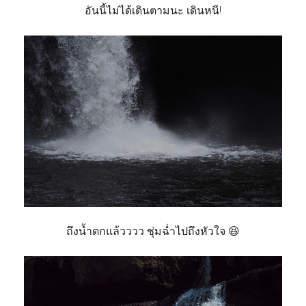
อันนี้ไม่ได้เดินตามนะ เดินหนี!
ถึงน้ำตกแล้วววว ชุ่มฉ่ำไปถึงหัวใจ 😆